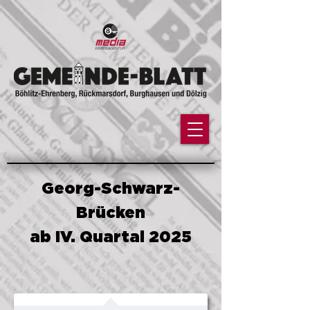
google-site-
verification=YH2q0GamxuBGl1qV7ricoQL3nWE1D6EaWslbGN0HiSg
Georg-Schwarz-
Brücken
ab IV. Quartal 2025