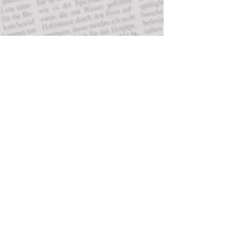
®
Herausgeber (V. i. S. d. P.)
8ner Media Werbeagentur / Achtner Media
Verlag
Inhaber: Denis Achtner
Leipziger Str. 71・04178 Leipzig