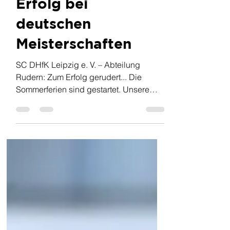
Kerstin Flamme
vor 6 Tagen
2 Min. Lesezeit
Erfolg bei
deutschen
Meisterschaften
SC DHfK Leipzig e. V. – Abteilung
Rudern: Zum Erfolg gerudert... Die
Sommerferien sind gestartet. Unsere
Kinder freuen sich auf die Ferien, sind
aber am letzten Schultag mit einer
sächsischen Mannschaft erst noch
einmal zum Bundeswettbewerb der
Ruderer nach Münster gefahren. Einen
Tag zuvor gab es ein Abschlussfest zum
Schuljahr mit Schwimmen und
Kentertraining. Hierbei müssen die