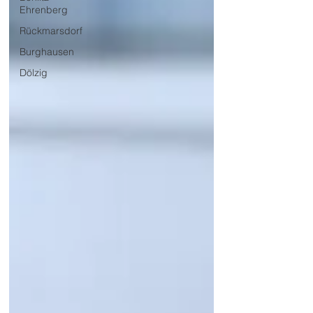
Ehrenberg
Rückmarsdorf
Burghausen
Dölzig