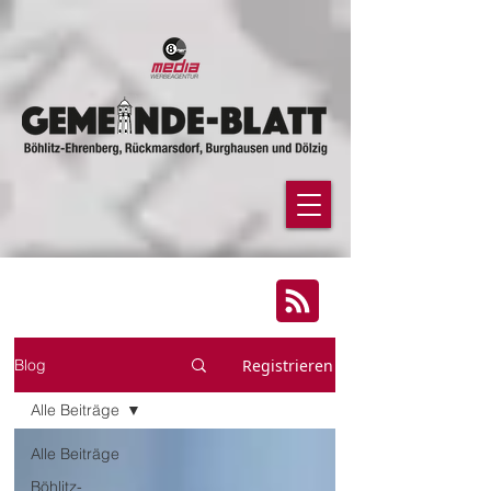
google-site-
verification=YH2q0GamxuBGl1qV7ricoQL3nWE1D6EaWslbGN0HiSg
Registrieren
Blog
Alle Beiträge
Alle Beiträge
Böhlitz-