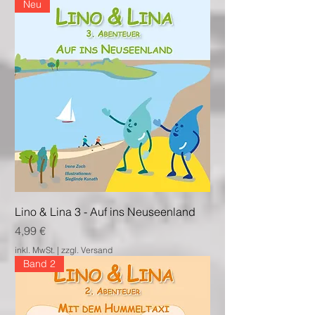
Neu
Lino & Lina 3 - Auf ins Neuseenland
Preis
4,99 €
inkl. MwSt.
|
zzgl. Versand
Band 2