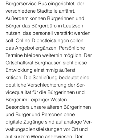
Bürger­service-Bus eingerichtet, der 
verschiedene Stadtteile an­fährt. 
Außerdem können Bür­ger­innen und 
Bürger das Bürger­büro in Leutzsch 
nutzen, das personell verstärkt werden 
soll. Online-Dienst­leistungen sollen 
das Ange­bot ergänzen. Per­sön­liche 
Termine bleiben weiterhin möglich. Der 
Ortschaftsrat Burg­hausen sieht diese 
Entwicklung einstimmig äußerst 
kritisch. Die Schließung be­deutet eine 
deut­liche Ver­schlech­terung der Ser­
vicequalität für die Bürgerinnen und 
Bürger im Leipziger Westen. 
Besonders un­sere älteren Bür­gerinnen 
und Bürger und Per­sonen ohne 
digitale Zugänge sind auf analoge Ver­
waltungsdienst­leistungen vor Ort und 
auf kurzem Wege ange­wiesen. Der 