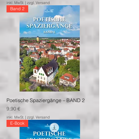
inkl. MwSt.
|
zzgl. Versand
Band 2
Poetische Spaziergänge – BAND 2
Preis
9,90 €
inkl. MwSt.
|
zzgl. Versand
E-Book