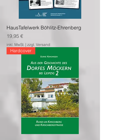
HausTafelwerk Böhlitz-Ehrenberg
Preis
19,95 €
inkl. MwSt.
|
zzgl. Versand
Hardcover