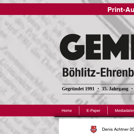
google-site-verification=YH2q0GamxuBGl1qV7ricoQL3nWE1D6EaWslbGN0HiSg
Print-
Gegründet 1991 ・ 35. Jahrgang ・
Home
E-Paper
Mediadate
Denis Achtner
20