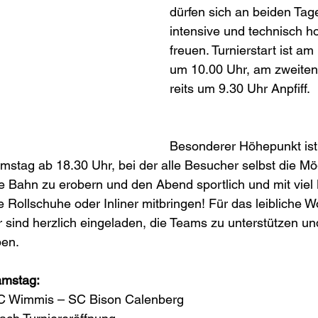
dürfen sich an beiden Tage
intensive und technisch h
freuen. Turnier­start ist am
um 10.00 Uhr, am zweiten 
reits um 9.30 Uhr Anpfiff.
Besonderer Höhe­punkt ist
ms­tag ab 18.30 Uhr, bei der alle Besucher selbst die Mö
e Bahn zu erobern und den Abend sportlich und mit viel
e Roll­schuhe oder Inliner mitbringen! Für das leibliche Wo
 sind herzlich eingeladen, die Teams zu unterstützen un
en. 
amstag: 
0 Uhr    	RHC Wimmis – SC Bison Calenberg