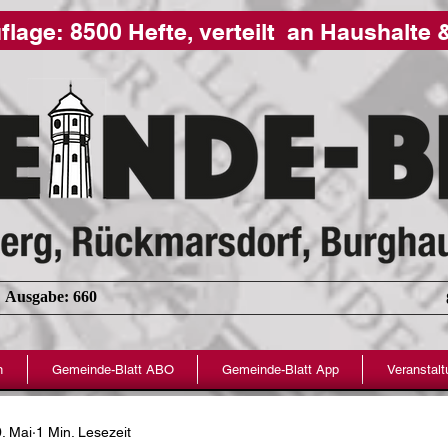
Auflage: 8500 Hefte, verteilt an Ha
 Ausgabe: 660
n
Gemeinde-Blatt ABO
Gemeinde-Blatt App
Veranstal
. Mai
1 Min. Lesezeit