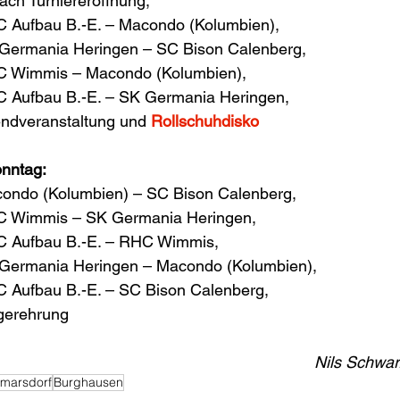
anach Turniereröffnung, 
0 Uhr 	RHC Aufbau B.-E. – Macondo (Kolumbien), 
5 Uhr 	SV Germania Heringen – SC Bison Calenberg, 
0 Uhr 	RHC Wimmis – Macondo (Kolumbien), 
5 Uhr 	RHC Aufbau B.-E. – SK Germania Heringen, 
30 Uhr 	Abendveranstaltung und 
Rollschuhdisko
onntag: 
 Uhr 		Macondo (Kolumbien) – SC Bison Calenberg, 
5 Uhr 	RHC Wimmis – SK Germania Heringen, 
0 Uhr 	RHC Aufbau B.-E. – RHC Wimmis, 
5 Uhr 	SK Germania Heringen – Macondo (Kolumbien), 
0 Uhr 	RHC Aufbau B.-E. – SC Bison Calenberg, 
ca. 16.00 Uhr 	Siegerehrung	
Nils Schwar
marsdorf
Burghausen