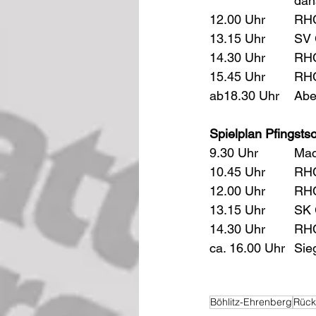
			d
12.0
13.1
14.3
15.4
ab18.
Spielplan Pfingsts
9.30
10.4
12.0
13.1
14.3
Böhlitz-Ehrenberg
Rück