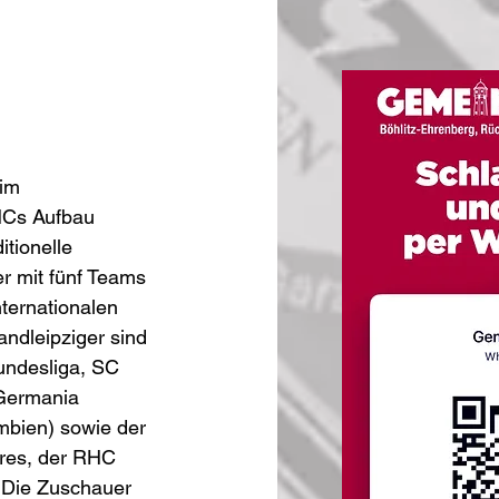
im 
HCs Aufbau 
itionelle 
er mit fünf Teams 
ternationalen 
andleipziger sind 
undesliga, SC 
Germania 
bien) sowie der 
ahres, der RHC 
 Die Zuschauer 