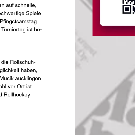
n auf schne­lle, 
ochwertige Spiele 
 Pfingst­sams­tag 
Turniertag ist be­
 die Rollschuh­
glichkeit haben, 
 Musik ausklingen 
hl vor Ort ist 
d Rollhockey 