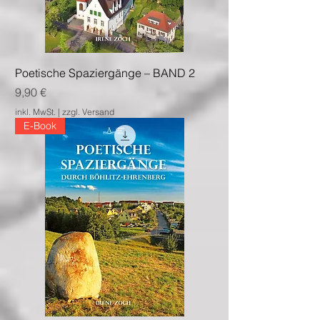
Poetische Spaziergänge – BAND 2
Preis
9,90 €
inkl. MwSt.
|
zzgl. Versand
E-Book