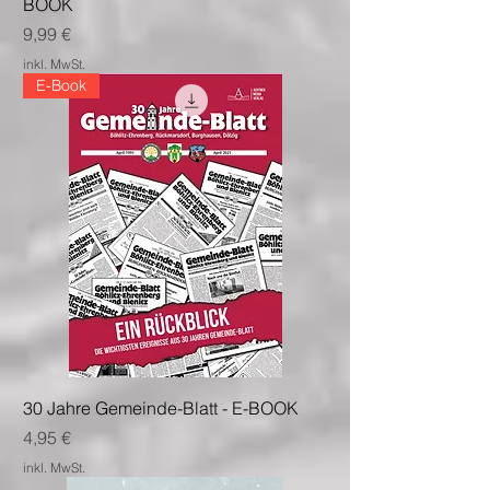
BOOK
Preis
9,99 €
inkl. MwSt.
E-Book
30 Jahre Gemeinde-Blatt - E-BOOK
Preis
4,95 €
inkl. MwSt.