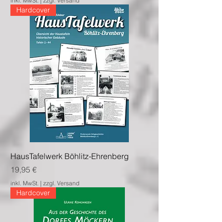
inkl. MwSt.
|
zzgl. Versand
Hardcover
HausTafelwerk Böhlitz-Ehrenberg
Preis
19,95 €
inkl. MwSt.
|
zzgl. Versand
Hardcover