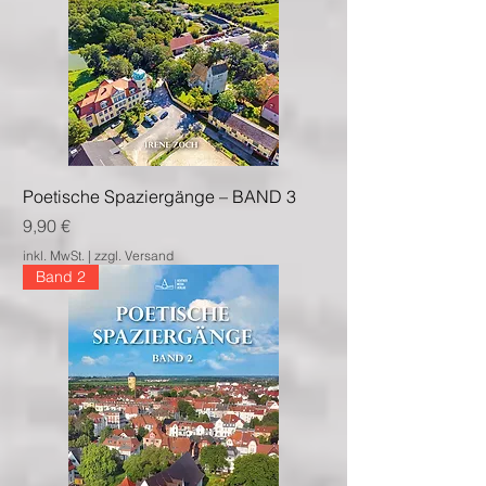
Poetische Spaziergänge – BAND 3
Preis
9,90 €
inkl. MwSt.
|
zzgl. Versand
Band 2