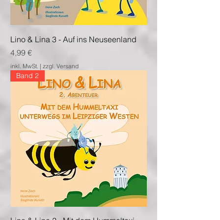
Lino & Lina 3 - Auf ins Neuseenland
Preis
4,99 €
inkl. MwSt.
|
zzgl. Versand
Band 2