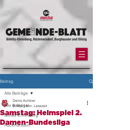
google-site-
verification=YH2q0GamxuBGl1qV7ricoQL3nWE1D6EaWslbGN0HiSg
Beitrag
Alle Beiträge
Denis Achtner
Alle Beiträge
8. Mai
1 Min. Lesezeit
Samstag: Heimspiel 2.
Böhlitz-Ehrenberg
Damen-Bundesliga
Rückmarsdorf