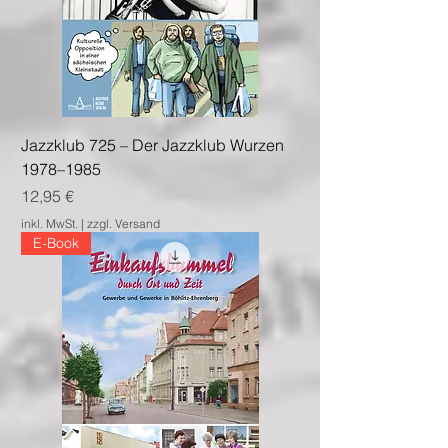
Jazzklub 725 – Der Jazzklub Wurzen
1978–1985
Preis
12,95 €
inkl. MwSt.
|
zzgl. Versand
E-Book