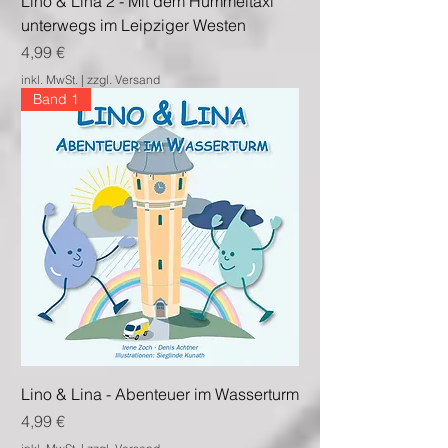
Lino & Lina 2 - Mit dem Hummeltaxi
unterwegs im Leipziger Westen
Preis
4,99 €
inkl. MwSt.
|
zzgl. Versand
Band 1
Lino & Lina - Abenteuer im Wasserturm
Preis
4,99 €