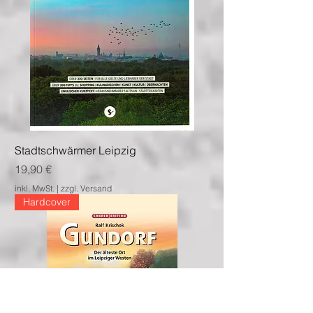
Stadtschwärmer Leipzig
Preis
19,90 €
inkl. MwSt.
|
zzgl. Versand
Hardcover