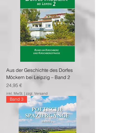
Aus der Geschichte des Dorfes
Möckern bei Leipzig – Band 2
Preis
24,95 €
inkl. MwSt.
|
zzgl. Versand
Band 3