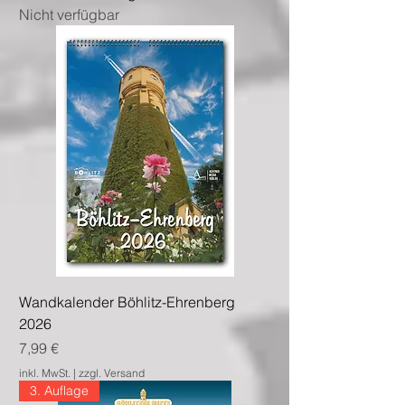
Nicht verfügbar
Wandkalender Böhlitz-Ehrenberg
2026
Preis
7,99 €
inkl. MwSt.
|
zzgl. Versand
3. Auflage